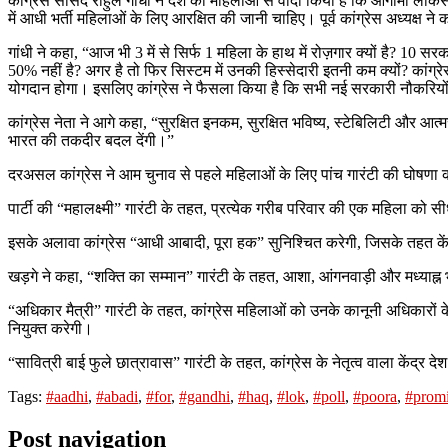
कांग्रेस सांसद राहुल गांधी ने देश की महिलाओं से वादा किया है कि आगामी लोकस
में आधी भर्ती महिलाओं के लिए आरक्षित की जानी चाहिए। पूर्व कांग्रेस अध्यक्ष न
गांधी ने कहा, “आज भी 3 में से सिर्फ 1 महिला के हाथ में रोज़गार क्यों है? 10
50% नहीं है? अगर है तो फिर सिस्टम में उनकी हिस्सेदारी इतनी कम क्यों? कांग
योगदान होगा। इसलिए कांग्रेस ने फैसला किया है कि सभी नई सरकारी नौकरियों मे
कांग्रेस नेता ने आगे कहा, “सुरक्षित इनकम, सुरक्षित भविष्य, स्टेबिलिटी और
भारत की तकदीर बदल देंगी।”
दरअसल कांग्रेस ने आम चुनाव से पहले महिलाओं के लिए पांच गारंटी की घोषणा
पार्टी की “महालक्ष्मी” गारंटी के तहत, प्रत्येक गरीब परिवार की एक महिला को
इसके अलावा कांग्रेस “आधी आबादी, पूरा हक” सुनिश्चित करेगी, जिसके तहत केंद्
खड़गे ने कहा, “शक्ति का सम्मान” गारंटी के तहत, आशा, आंगनवाड़ी और मध्याह्न भ
“अधिकार मैत्री” गारंटी के तहत, कांग्रेस महिलाओं को उनके कानूनी अधिकारों के ब
नियुक्त करेगी।
“सावित्री बाई फुले छात्रावास” गारंटी के तहत, कांग्रेस के नेतृत्व वाला केंद्र
Tags:
#aadhi
,
#abadi
,
#for
,
#gandhi
,
#haq
,
#lok
,
#poll
,
#poora
,
#prom
Post navigation