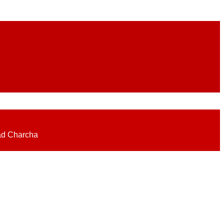
eadlines on elections, politics, economy, business, science, culture on
ad Charcha