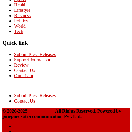
Health
Lifestyle
Business
Politics
World
Tech
Quick link
Submit Press Releases
Support Journalism
Review
Contact Us
Our Team
Submit Press Releases
Contact Us
© 2020-2025
Takshakpost
All Rights Reserved. Powered by
pinepine sutra communication Pvt. Ltd.