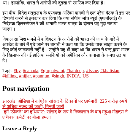
था। हालांकि, भारत ने आरोपों को दृढ़ता से खारिज कर दिया है।
इस बीच, विदेश मंत्रालय के प्रवक्ता अरिंदम बागची ने एक प्रेस बैठक में इस पर
टिप्पणी करने से इनकार कर दिया कि क्या संघीय जांच ब्यूरो (एफबीआई) के
निदेशक क्रिस्टोफर रे की आगामी भारत यात्रा के दौरान यह मुद्दा उठाया
जाएगा।
विफल साजिश मामले में वाशिंगटन के आरोपों की भारत की जांच के बारे में
अपडेट के बारे में पूछे जाने पर बागची ने कहा था कि उनके पास साझा करने के
लिए कोई जानकारी नहीं है। उन्होंने यह भी कहा था कि भारत ने पन्नू द्वारा भारत
के खिलाफ की गई हालिया धमकियों को अमेरिका और कनाडा के समक्ष उठाया
है।
Tags:
#by
,
#canada
,
#gurpatwant
,
#hardeep
,
#Issue
,
#khalistan
,
#killing
,
#nijjar
,
#pannun
,
#singh
,
INDIA
,
US
Post navigation
झारखंड, ओडिशा में कांग्रेस सांसद के ठिकानों पर छापेमारी, 225 करोड़ रुपये
से अधिक नकद की जब्ती; गिनती जारी
‘हमें ‘ठोकने’ का हथियार’: सांसद के रूप में निष्कासन के बाद महुआ मोइत्रा ने
एथिक्स कमेटी पर बोला हमला
Leave a Reply