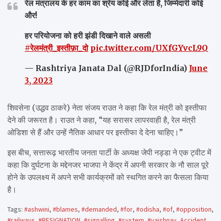
रेल मंत्रालय के हर काम का श्रेय कोई और लेता है, जिम्मेदारी कोई
और!
हर परियोजना को हरी झंडी दिखाने वाले असली
#रेलमंत्री_इस्तीफ़ा_दो
pic.twitter.com/UXfGYvcL9Q
— Rashtriya Janata Dal (@RJDforIndia)
June
3, 2023
शिवसेना (उद्धव ठाकरे) नेता संजय राउत ने कहा कि रेल मंत्री को इस्तीफा
देने की जरूरत है। राउत ने कहा, “यह सरासर लापरवाही है, रेल मंत्री
ओडिशा से हैं और उन्हें नैतिक आधार पर इस्तीफा दे देना चाहिए।”
इस बीच, सत्तारूढ़ भारतीय जनता पार्टी के अध्यक्ष जेपी नड्डा ने एक ट्वीट में
कहा कि दुर्घटना के मद्देनजर भाजपा ने केंद्र में अपनी सरकार के नौ साल पूरे
होने के उपलक्ष्य में अपने सभी कार्यक्रमों को स्थगित करने का फैसला किया
है।
Tags:
#ashwini
,
#blames
,
#demanded
,
#for
,
#odisha
,
#of
,
#opposition
,
#railways
,
#RESIGNATION
,
#signalling
,
#system
,
#vaishnav
,
Accident
,