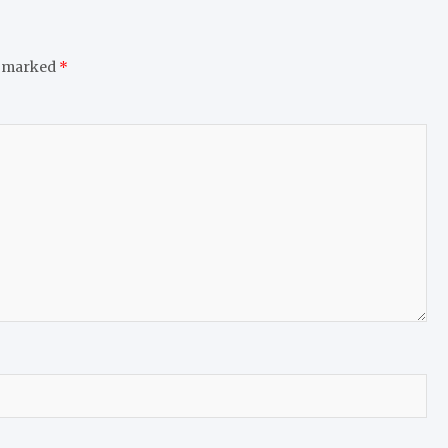
e marked
*